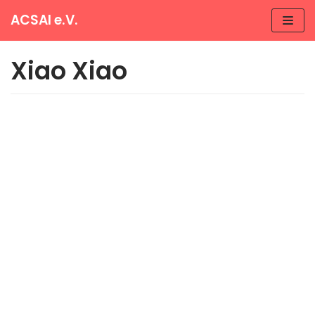
ACSAI e.V.
Skip
to
Xiao Xiao
content