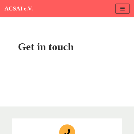
ACSAI e.V.
Zum
Inhalt
Get in touch